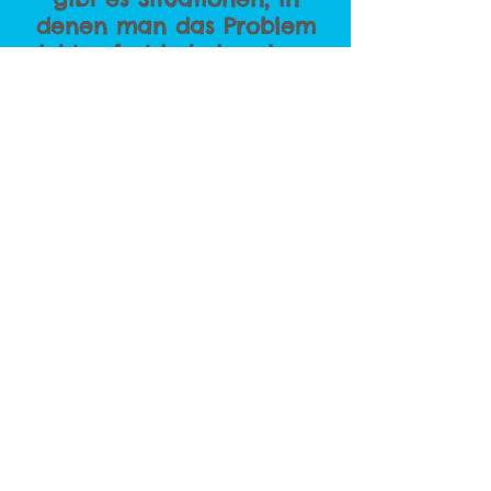
denen man das Problem
nicht sofort beheben kann.
In diesen Fällen versuchen
wir unseren Kunden eine
Notlösung zu bieten.
Wir haben diverse
Ersatzmilchtanks und
Kühlanhänger die wir
schnell und unkompliziert
einsetzen können.
Fotos
Es freut uns, dass Sie unsere