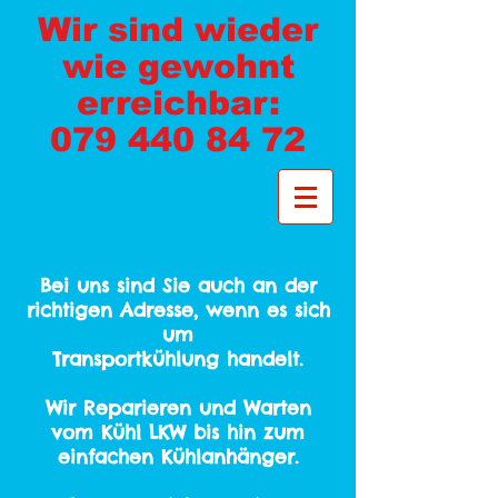
Wir sind wieder
wie gewohnt
erreichbar:
079 440 84 72
Bei uns sind Sie auch an der
richtigen Adresse, wenn es sich
um
Transportkühlung handelt.
Wir Reparieren und Warten
vom Kühl LKW bis hin zum
einfachen
Kühlanhänger.