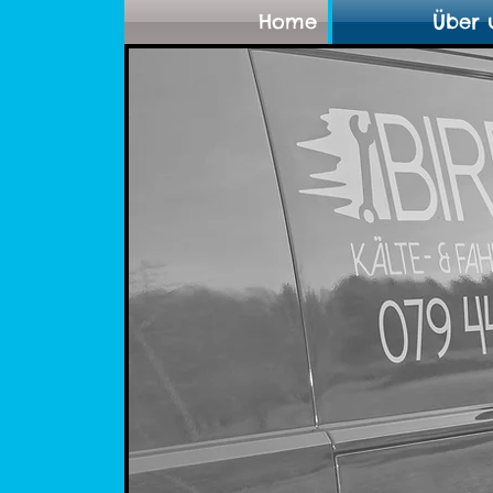
Home
Über 
Wir
gew