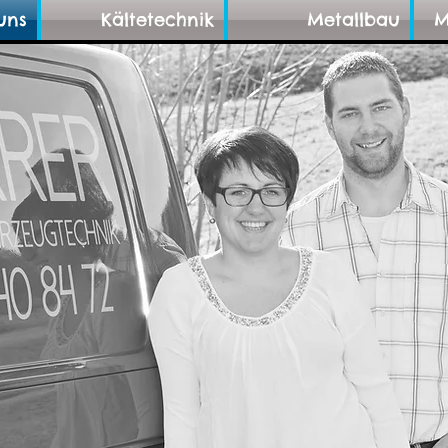
uns
Kältetechnik
Metallbau
M
 sind wieder
ohnt erreich
079 440 84 7