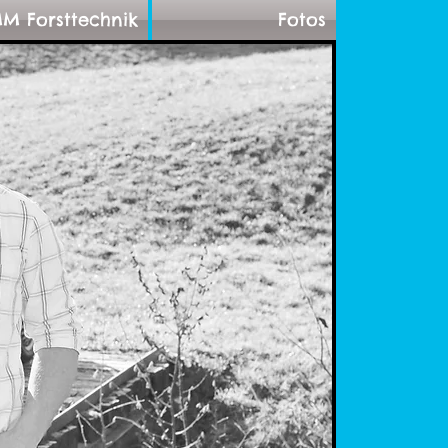
M Forsttechnik
Fotos
 wie
bar:
2